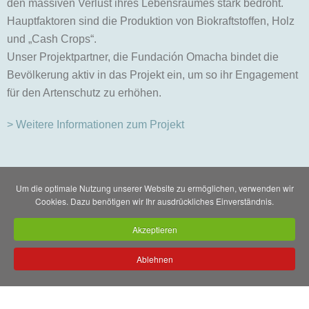
den massiven Verlust ihres Lebensraumes stark bedroht.
Hauptfaktoren sind die Produktion von Biokraftstoffen, Holz
und „Cash Crops“.
Unser Projektpartner, die Fundación Omacha bindet die
Bevölkerung aktiv in das Projekt ein, um so ihr Engagement
für den Artenschutz zu erhöhen.
> Weitere Informationen zum Projekt
Um die optimale Nutzung unserer Website zu ermöglichen, verwenden wir
Cookies. Dazu benötigen wir Ihr ausdrückliches Einverständnis.
Steckbrief
Akzeptieren
Ablehnen
Die heute lebenden Gürteltiere werden in zwei Familien
untergliedert, die sich aus neun Gattungen und 23 Arten