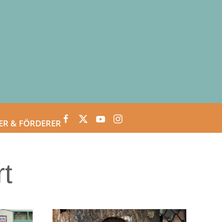
ER & FÖRDERER
rt