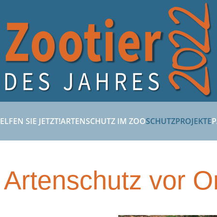
ELFEN SIE JETZT!
ARTENSCHUTZ IM ZOO
SCHUTZPROJEKTE
P
 Artenschutz vor O