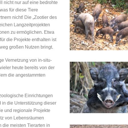
l nicht nur auf eine bedrohte
was für diese Tiere
tnern nicht! Die „Zootier des
reichen Langzeitprojekten
onen zu ermöglichen. Etwa
ür die Projekte enthalten ist
nweg großen Nutzen bringt.
ge Vernetzung von in-situ-
ieler heute bereits von der
allem die angestammten
 zoologische Einrichtungen
 in die Unterstützung dieser
le und regionale Projekte
hutz von Lebensräumen
die meisten Tierarten in