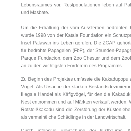
Lebensraumes vor. Restpopulationen leben auf Pa
und Masbate.
Um die Erhaltung der vom Aussterben bedrohten P
wurde 1998 von der Katala Foundation ein Schutzpro
Insel Palawan ins Leben gerufen. Die ZGAP gehö
für bedrohte Papageien (FbP), der Strunden-Papage
Parque Fundacion, dem Zoo Chester und dem ZooP
an zu den wichtigsten Förderern des Programms.
Zu Beginn des Projektes umfasste die Kakadupopulati
Vögel. Als Ursache der starken Bestandsdezimierung 
illegale Handel als Käfigvögel, für den die Kakad
Nest entnommen und auf Märkten verkauft werden. 
Rotsteißkakadu sind die Zerstörung der Küstenleb
als vermeintliche Schädlinge in der Landwirtschaft.
Durch intensive Bewachung der Nistbäume, Au