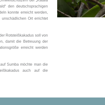
 Umweltschützern der „Katala
ld“ den deutschsprachigen
eln konnte erreicht werden,
unschädlichen Ort errichtet
 der Rotsteißkakadus soll von
den, damit die Betreuung der
ationsgröße erreicht werden
 auf Sumba möchte man die
teißkakadus auch auf die