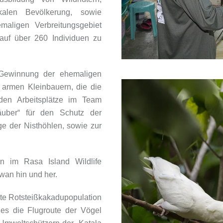
kalen Bevölkerung, sowie
maligen Verbreitungsgebiet
uf über 260 Individuen zu
 Gewinnung der ehemaligen
n armen Kleinbauern, die die
den Arbeitsplätze im Team
äuber“ für den Schutz der
e der Nisthöhlen, sowie zur
n im Rasa Island Wildlife
wan hin und her.
ßte Rotsteißkakadupopulation
hes die Flugroute der Vögel